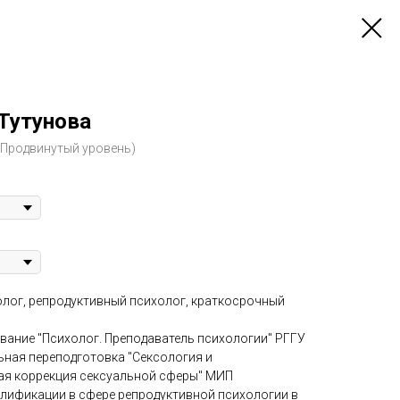
Тутунова
 (Продвинутый уровень)
лог, репродуктивный психолог, краткосрочный
вание "Психолог. Преподаватель психологии" РГГУ
ная переподготовка "Сексология и
ая коррекция сексуальной сферы" МИП
лификации в сфере репродуктивной психологии в