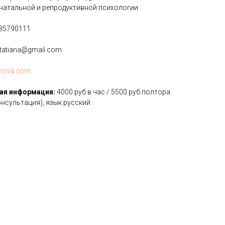
инатальной и репродуктивной психологии
35790111
.tatiana@gmail.com
nova.com
ая информация:
4000 руб в час / 5500 руб полтора
онсультация), язык русский