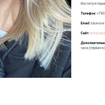
Институте пер
Телефон:
+790
Email:
tutunova
Cайт:
www.tutu
Дополнительн
часа (первая к