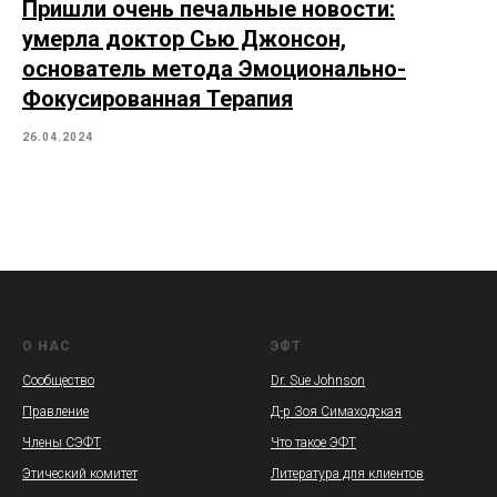
Пришли очень печальные новости:
умерла доктор Сью Джонсон,
основатель метода Эмоционально-
Фокусированная Терапия
26.04.2024
О НАС
ЭФТ
Сообщество
Dr. Sue Johnson
Правление
Д-р Зоя Симаходская
Члены СЭФТ
Что такое ЭФТ
Этический комитет
Литература для клиентов