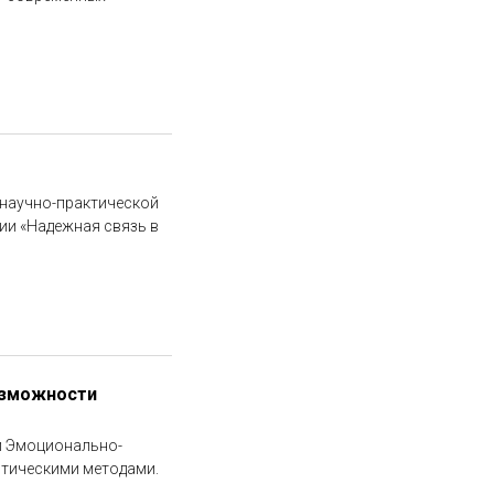
 научно-практической
и «Надежная связь в
озможности
и Эмоционально-
втическими методами.