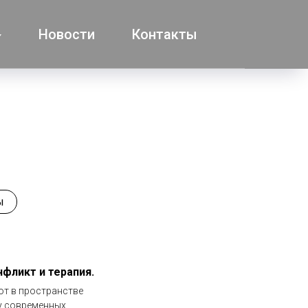
Новости
Контакты
ы
нфликт и терапия.
ют в пространстве
му современных