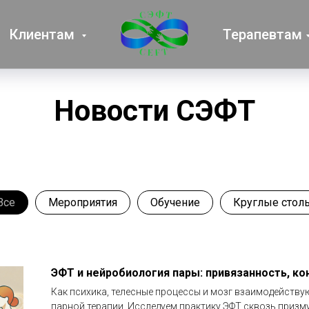
Клиентам
Терапевтам
Новости СЭФТ
Все
Мероприятия
Обучение
Круглые стол
ЭФТ и нейробиология пары: привязанность, ко
Как психика, телесные процессы и мозг взаимодейству
парной терапии. Исследуем практику ЭФТ сквозь приз